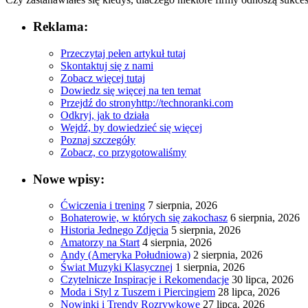
Reklama:
Przeczytaj pełen artykuł tutaj
Skontaktuj się z nami
Zobacz więcej tutaj
Dowiedz się więcej na ten temat
Przejdź do strony
http://technoranki.com
Odkryj, jak to działa
Wejdź, by dowiedzieć się więcej
Poznaj szczegóły
Zobacz, co przygotowaliśmy
Nowe wpisy:
Ćwiczenia i trening
7 sierpnia, 2026
Bohaterowie, w których się zakochasz
6 sierpnia, 2026
Historia Jednego Zdjęcia
5 sierpnia, 2026
Amatorzy na Start
4 sierpnia, 2026
Andy (Ameryka Południowa)
2 sierpnia, 2026
Świat Muzyki Klasycznej
1 sierpnia, 2026
Czytelnicze Inspiracje i Rekomendacje
30 lipca, 2026
Moda i Styl z Tuszem i Piercingiem
28 lipca, 2026
Nowinki i Trendy Rozrywkowe
27 lipca, 2026