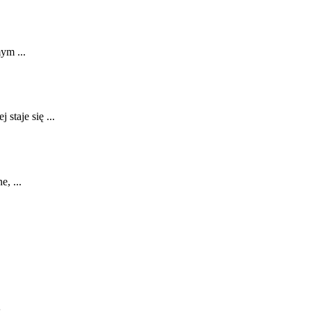
ym ...
staje się ...
, ...
...