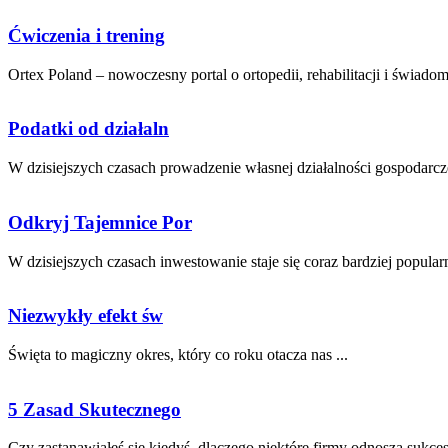
Ćwiczenia i trening
Ortex Poland – nowoczesny portal o ortopedii, rehabilitacji i świadom
Podatki od działaln
W dzisiejszych czasach prowadzenie własnej działalności gospodarczej 
Odkryj Tajemnice Por
W dzisiejszych czasach inwestowanie staje się coraz bardziej popularne
Niezwykły efekt św
Święta to magiczny okres, który ​co roku otacza nas‍ ...
5 Zasad Skutecznego
Czy zastanawiałeś się ⁢kiedyś, dlaczego niektóre firmy odnoszą ⁢sukces 