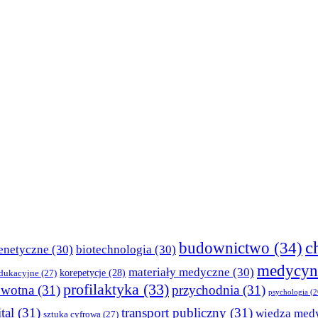
c
budownictwo
(34)
enetyczne
(30)
biotechnologia
(30)
medycyn
materiały medyczne
(30)
korepetycje
(28)
edukacyjne
(27)
profilaktyka
(33)
owotna
(31)
przychodnia
(31)
psychologia
(2
tal
(31)
transport publiczny
(31)
wiedza med
sztuka cyfrowa
(27)