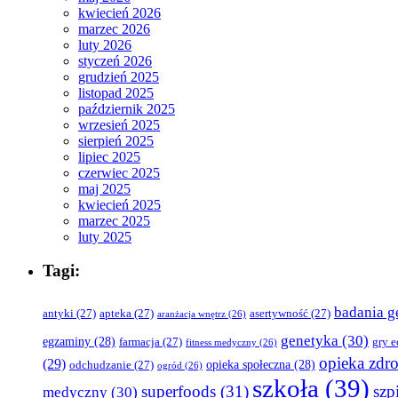
kwiecień 2026
marzec 2026
luty 2026
styczeń 2026
grudzień 2025
listopad 2025
październik 2025
wrzesień 2025
sierpień 2025
lipiec 2025
czerwiec 2025
maj 2025
kwiecień 2025
marzec 2025
luty 2025
Tagi:
badania g
antyki
(27)
apteka
(27)
asertywność
(27)
aranżacja wnętrz
(26)
genetyka
(30)
egzaminy
(28)
farmacja
(27)
gry 
fitness medyczny
(26)
opieka zdr
(29)
opieka społeczna
(28)
odchudzanie
(27)
ogród
(26)
szkoła
(39)
superfoods
(31)
szpi
medyczny
(30)