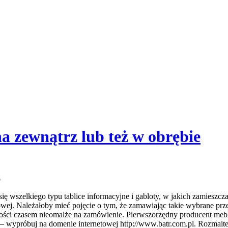
zewnątrz lub też w obrębie
o
 wszelkiego typu tablice informacyjne i gabloty, w jakich zamieszczan
ej. Należałoby mieć pojęcie o tym, że zamawiając takie wybrane prz
ości czasem nieomalże na zamówienie. Pierwszorzędny producent mebli
 wypróbuj na domenie internetowej http://www.batr.com.pl. Rozmaite t