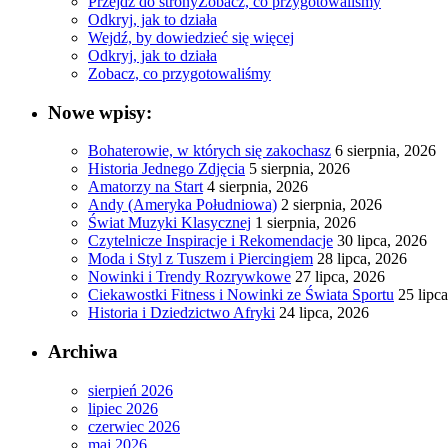
Przejdź do strony
Zobacz, co przygotowaliśmy
Odkryj, jak to działa
Wejdź, by dowiedzieć się więcej
Odkryj, jak to działa
Zobacz, co przygotowaliśmy
Nowe wpisy:
Bohaterowie, w których się zakochasz
6 sierpnia, 2026
Historia Jednego Zdjęcia
5 sierpnia, 2026
Amatorzy na Start
4 sierpnia, 2026
Andy (Ameryka Południowa)
2 sierpnia, 2026
Świat Muzyki Klasycznej
1 sierpnia, 2026
Czytelnicze Inspiracje i Rekomendacje
30 lipca, 2026
Moda i Styl z Tuszem i Piercingiem
28 lipca, 2026
Nowinki i Trendy Rozrywkowe
27 lipca, 2026
Ciekawostki Fitness i Nowinki ze Świata Sportu
25 lipc
Historia i Dziedzictwo Afryki
24 lipca, 2026
Archiwa
sierpień 2026
lipiec 2026
czerwiec 2026
maj 2026