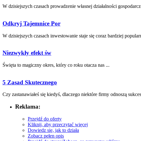
W dzisiejszych czasach prowadzenie własnej działalności gospodarczej 
Odkryj Tajemnice Por
W dzisiejszych czasach inwestowanie staje się coraz bardziej popularne
Niezwykły efekt św
Święta to magiczny okres, który ​co roku otacza nas‍ ...
5 Zasad Skutecznego
Czy zastanawiałeś się ⁢kiedyś, dlaczego niektóre firmy odnoszą ⁢sukces 
Reklama:
Przejdź do oferty
Kliknij, aby przeczytać więcej
Dowiedz się, jak to działa
Zobacz pełen opis