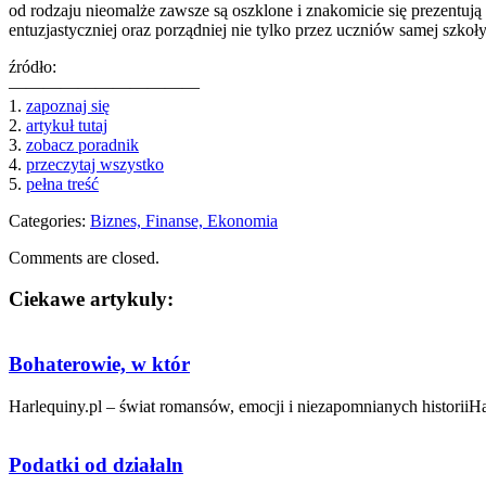
od rodzaju nieomalże zawsze są oszklone i znakomicie się prezentują
entuzjastyczniej oraz porządniej nie tylko przez uczniów samej szk
źródło:
———————————
1.
zapoznaj się
2.
artykuł tutaj
3.
zobacz poradnik
4.
przeczytaj wszystko
5.
pełna treść
Categories:
Biznes, Finanse, Ekonomia
Comments are closed.
Ciekawe artykuly:
Bohaterowie, w któr
Harlequiny.pl – świat romansów, emocji i niezapomnianych historiiHa
Podatki od działaln