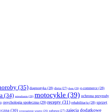
horoby
(35)
diagnostyka
(28)
e-commerce
(28)
dieta
(27)
dom
(26)
motocykle
(39)
a
(34)
ochrona przyrody
mieszkanie
(26)
recepty
(31)
sprzęt
psychologia społeczna
(29)
rehabilitacja
(28)
6)
zajęcia dodatkowe
yczna
(30)
zabawa
(27)
wyposażenie wnętrz
(26)