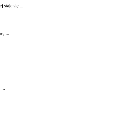
staje się ...
, ...
...